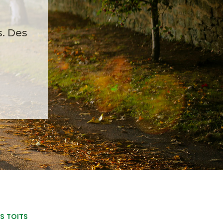
s. Des
S TOITS