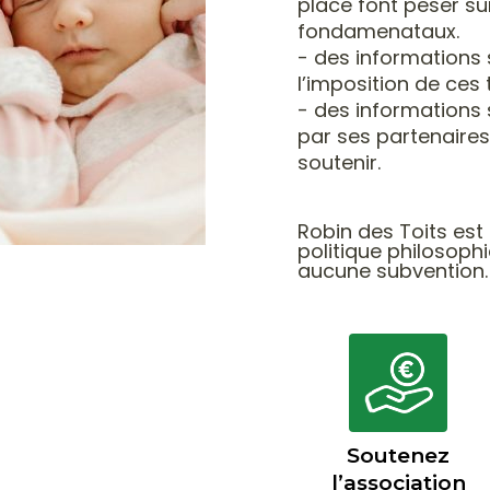
place font peser s
fondamena
ta
ux.
-
des informations
l’imposition de ces
-
des informations 
par ses partenaires
soutenir
.
Robin des Toits est
politique philosophi
aucune subvention.
Soutenez
l’association