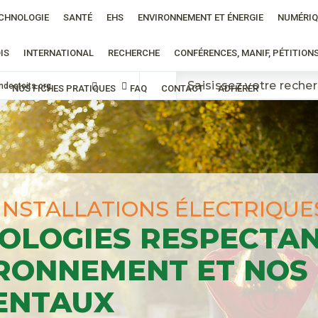
CHNOLOGIE
SANTÉ
EHS
ENVIRONNEMENT ET ÉNERGIE
NUMÉRIQ
IS
INTERNATIONAL
RECHERCHE
CONFÉRENCES, MANIF, PÉTITION
ndestoits.org
NOS FICHES PRATIQUES
FAQ
CONTACT
ADHÉRER
INSTALLATIONS ÉLECTRIQUE
OLOGIES RESPECTA
IRONNEMENT ET NOS
ENTAUX