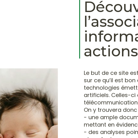
Découv
l’assoc
informa
actions
Le but de ce site
es
sur ce qu’il est bon
technologies
émett
artificiel
s. Celles-c
télécommunications
O
n y trouvera donc 
- une a
mple documen
mettant en évidenc
-
des analyses poi