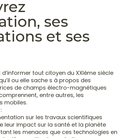
rez
iation, ses
tions et ses
t
d’informer tout citoyen du XXIème siècle
 qu’il ou elle sache s à propos des
rices de
champs électro-magnétiques
i comprennent, entre autres,
les
 mobiles.
:
tation sur les travaux scientifiques
e leur im
pac
t su
r la santé et la planète
ntant les menaces que
c
es technologies en